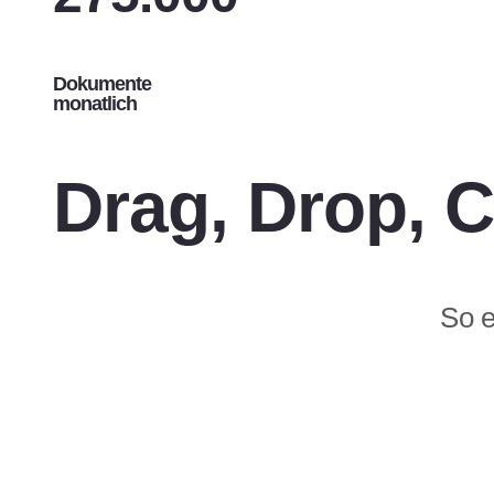
Dokumente
monatlich
Drag, Drop, 
So e